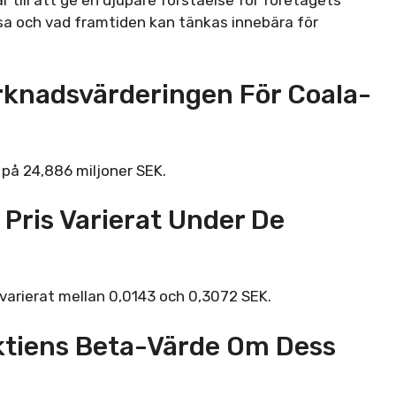
 till att ge en djupare förståelse för företagets
lsa och vad framtiden kan tänkas innebära för
knadsvärderingen För Coala-
på 24,886 miljoner SEK.
 Pris Varierat Under De
varierat mellan 0,0143 och 0,3072 SEK.
Aktiens Beta-Värde Om Dess