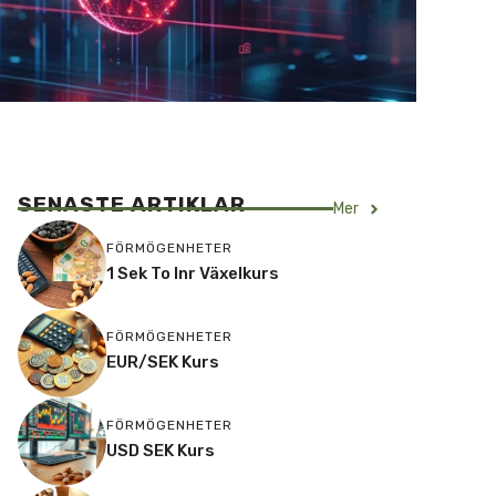
SENASTE ARTIKLAR
Mer
FÖRMÖGENHETER
1 Sek To Inr Växelkurs
FÖRMÖGENHETER
EUR/SEK Kurs
FÖRMÖGENHETER
USD SEK Kurs