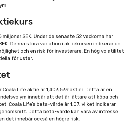
lym.
ktiekurs
6 miljoner SEK. Under de senaste 52 veckorna har
EK. Denna stora variation i aktiekursen indikerar en
öjlighet och en risk för investerare. En hög volatilitet
ella förluster.
tet
oala Life aktie är 1,403,539 aktier. Detta är en
 handelsvolym innebär att det är lättare att köpa och
et. Coala Life’s beta-värde är 1,07, vilket indikerar
 genomsnitt. Detta beta-värde kan vara av intresse
n det innebär också en högre risk.