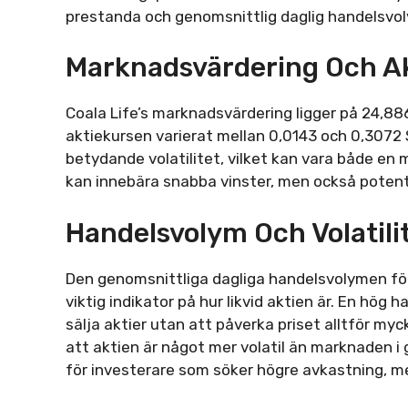
prestanda och genomsnittlig daglig handelsvo
Marknadsvärdering Och A
Coala Life’s marknadsvärdering ligger på 24,88
aktiekursen varierat mellan 0,0143 och 0,3072 S
betydande volatilitet, vilket kan vara både en m
kan innebära snabba vinster, men också potenti
Handelsvolym Och Volatili
Den genomsnittliga dagliga handelsvolymen för C
viktig indikator på hur likvid aktien är. En hög
sälja aktier utan att påverka priset alltför myck
att aktien är något mer volatil än marknaden i
för investerare som söker högre avkastning, me