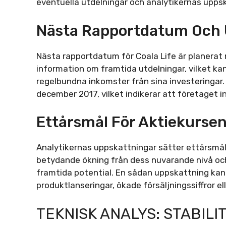
eventuella utdelningar och analytikernas upps
Nästa Rapportdatum Och 
Nästa rapportdatum för Coala Life är planerat m
information om framtida utdelningar, vilket ka
regelbundna inkomster från sina investeringar
december 2017, vilket indikerar att företaget in
Ettårsmål För Aktiekurse
Analytikernas uppskattningar sätter ettårsmålet
betydande ökning från dess nuvarande nivå och 
framtida potential. En sådan uppskattning kan
produktlanseringar, ökade försäljningssiffror el
TEKNISK ANALYS: STABILI