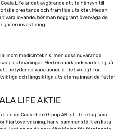
 Coala Life är det avgörande att ta hänsyn till
storiska prestanda och framtida utsikter. Medan
an vara lovande, bör man noggrant överväga de
n gör en investering.
tial inom medicinteknik, men dess nuvarande
 visar på utmaningar. Med en marknadsvärdering på
tt betydande variationer, är det viktigt för
siktiga och långsiktiga utsikterna innan de fattar
LA LIFE AKTIE
rmation om Coala-Life Group AB, ett företag som
för hjärtövervakning, har vi sammanställt en lista