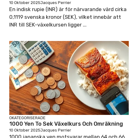
10 Oktober 2025
Jacques Perrier
En indisk rupie (INR) är för närvarande värd cirka
0,1119 svenska kronor (SEK), vilket innebär att
INR till SEK-växelkursen ligger ...
OKATEGORISERADE
1000 Yen To Sek Växelkurs Och Omräkning
10 Oktober 2025
Jacques Perrier
1000 japanska yen motsvarar mellan 64 och 66