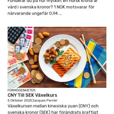
Funderar du på hur mycket en norsk krona är
värd i svenska kronor? 1 NOK motsvarar för
närvarande ungefär 0,94 ...
FÖRMÖGENHETER
CNY Till SEK Växelkurs
5 Oktober 2025
Jacques Perrier
Växelkursen mellan kinesiska yuan (CNY) och
svenska kronor (SEK) har förändrats kraftigt