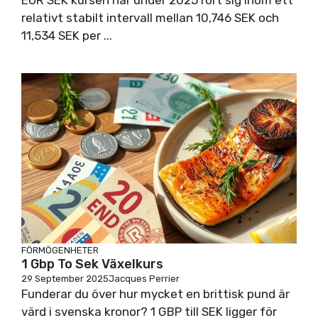
EUR SEK kursen har under 2025 rört sig inom ett
relativt stabilt intervall mellan 10,746 SEK och
11,534 SEK per ...
FÖRMÖGENHETER
1 Gbp To Sek Växelkurs
29 September 2025
Jacques Perrier
Funderar du över hur mycket en brittisk pund är
värd i svenska kronor? 1 GBP till SEK ligger för