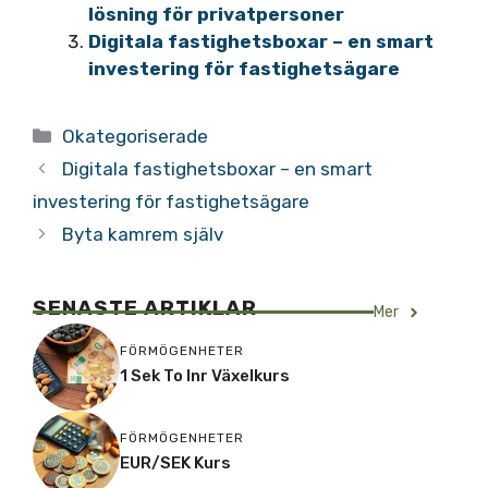
lösning för privatpersoner
Digitala fastighetsboxar – en smart
investering för fastighetsägare
Kategorier
Okategoriserade
Digitala fastighetsboxar – en smart
investering för fastighetsägare
Byta kamrem själv
SENASTE ARTIKLAR
Mer
FÖRMÖGENHETER
1 Sek To Inr Växelkurs
FÖRMÖGENHETER
EUR/SEK Kurs