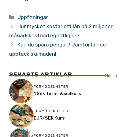
Kategorier
Uppfinningar
Hur mycket kostar ett lån på 2 miljoner
månadskostnad egentligen?
Kan du spara pengar? Jämför lån och
upptäck skillnaden!
SENASTE ARTIKLAR
Mer
FÖRMÖGENHETER
1 Sek To Inr Växelkurs
FÖRMÖGENHETER
EUR/SEK Kurs
FÖRMÖGENHETER