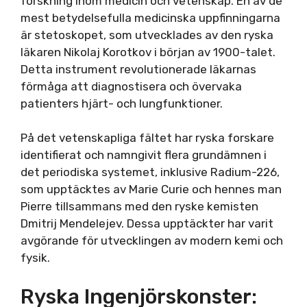
forskning inom medicin och vetenskap. En av de
mest betydelsefulla medicinska uppfinningarna
är stetoskopet, som utvecklades av den ryska
läkaren Nikolaj Korotkov i början av 1900-talet.
Detta instrument revolutionerade läkarnas
förmåga att diagnostisera och övervaka
patienters hjärt- och lungfunktioner.
På det vetenskapliga fältet har ryska forskare
identifierat och namngivit flera grundämnen i
det periodiska systemet, inklusive Radium-226,
som upptäcktes av Marie Curie och hennes man
Pierre tillsammans med den ryske kemisten
Dmitrij Mendelejev. Dessa upptäckter har varit
avgörande för utvecklingen av modern kemi och
fysik.
Ryska Ingenjörskonster: