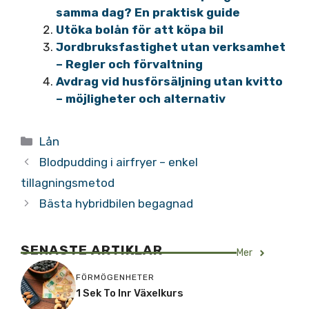
samma dag? En praktisk guide
Utöka bolån för att köpa bil
Jordbruksfastighet utan verksamhet
– Regler och förvaltning
Avdrag vid husförsäljning utan kvitto
– möjligheter och alternativ
Kategorier
Lån
Blodpudding i airfryer – enkel
tillagningsmetod
Bästa hybridbilen begagnad
SENASTE ARTIKLAR
Mer
FÖRMÖGENHETER
1 Sek To Inr Växelkurs