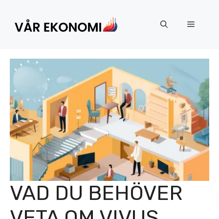
Hoppa
till
Meny
innehåll
VAD DU BEHÖVER
VETA OM VIVUS