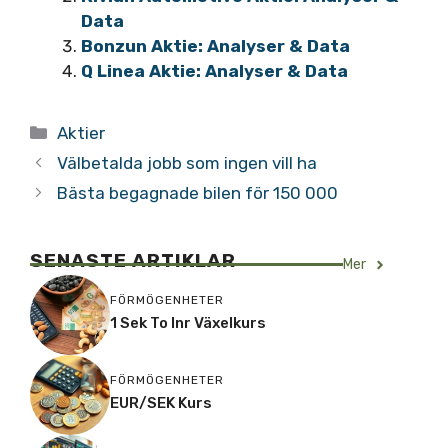
Data
Bonzun Aktie: Analyser & Data
Q Linea Aktie: Analyser & Data
Kategorier
Aktier
Välbetalda jobb som ingen vill ha
Bästa begagnade bilen för 150 000
SENASTE ARTIKLAR
Mer
FÖRMÖGENHETER
1 Sek To Inr Växelkurs
FÖRMÖGENHETER
EUR/SEK Kurs