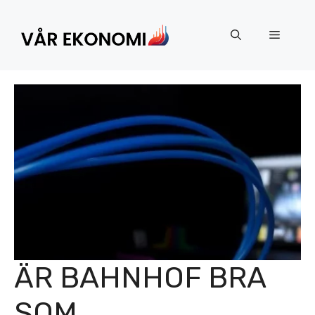
Hoppa
till
Meny
innehåll
ÄR BAHNHOF BRA
SOM