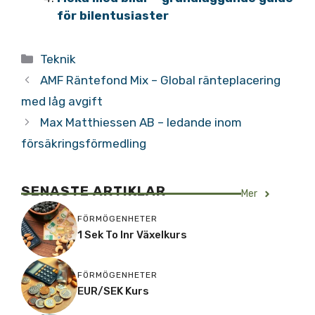
för bilentusiaster
Kategorier
Teknik
AMF Räntefond Mix – Global ränteplacering
med låg avgift
Max Matthiessen AB – ledande inom
försäkringsförmedling
SENASTE ARTIKLAR
Mer
FÖRMÖGENHETER
1 Sek To Inr Växelkurs
FÖRMÖGENHETER
EUR/SEK Kurs