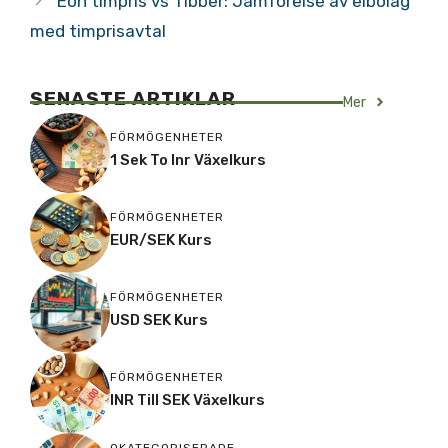
Eon timpris vs Tibber: Jämförelse av elbolag
med timprisavtal
SENASTE ARTIKLAR
Mer
FÖRMÖGENHETER
1 Sek To Inr Växelkurs
FÖRMÖGENHETER
EUR/SEK Kurs
FÖRMÖGENHETER
USD SEK Kurs
FÖRMÖGENHETER
INR Till SEK Växelkurs