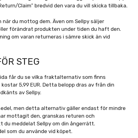
eturn/Claim” bredvid den vara du vill skicka tillbaka.
m när du mottog dem. Även om Sellpy säljer
ller förändrat produkten under tiden du haft den.
lning om varan returneras i sämre skick än vid
FÖR STEG
ida får du se vilka fraktalternativ som finns
m kostar 5,99 EUR. Detta belopp dras av från din
dkänts av Sellpy.
edel, men detta alternativ gäller endast för mindre
 har mottagit den, granskas returen och
t du meddelat Sellpy om din ångerrätt.
del som du använde vid köpet.