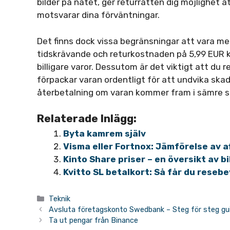
bilder på nätet, ger returrätten dig möjlighet 
motsvarar dina förväntningar.
Det finns dock vissa begränsningar att vara 
tidskrävande och returkostnaden på 5,99 EUR kan
billigare varor. Dessutom är det viktigt att du
förpackar varan ordentligt för att undvika ska
återbetalning om varan kommer fram i sämre ski
Relaterade Inlägg:
Byta kamrem själv
Visma eller Fortnox: Jämförelse av 
Kinto Share priser – en översikt av 
Kvitto SL betalkort: Så får du resebe
Kategorier
Teknik
Avsluta företagskonto Swedbank – Steg för steg gu
Ta ut pengar från Binance