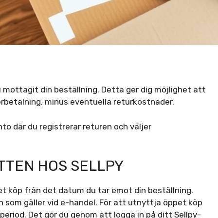
 mottagit din beställning. Detta ger dig möjlighet att
erbetalning, minus eventuella returkostnader.
to där du registrerar returen och väljer
TTEN HOS SELLPY
et köp från det datum du tar emot din beställning.
 som gäller vid e-handel. För att utnyttja öppet köp
period. Det gör du genom att logga in på ditt Sellpy-