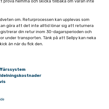
att prova hemma och skicka tillbaka om varan inte
medveten om. Returprocessen kan upplevas som
 göra att det inte alltid lönar sig att returnera
 registrerar din retur inom 30-dagarsperioden och
dor under transporten. Tänk på att Sellpy kan neka
ck än när du fick den.
affärssystem
bildelningskostnader
vis
ide