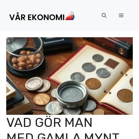
Hoppa
till
Meny
innehåll
VAD GÖR MAN
MED GAMLA MYNT