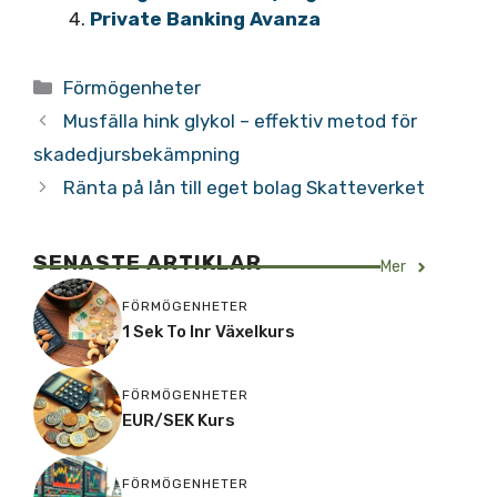
Private Banking Avanza
Kategorier
Förmögenheter
Musfälla hink glykol – effektiv metod för
skadedjursbekämpning
Ränta på lån till eget bolag Skatteverket
SENASTE ARTIKLAR
Mer
FÖRMÖGENHETER
1 Sek To Inr Växelkurs
FÖRMÖGENHETER
EUR/SEK Kurs
FÖRMÖGENHETER